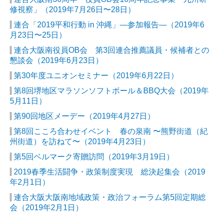
修視察」（2019年7月26日〜28日）
連合「2019平和行動 in 沖縄」―参加報告―（2019年6
月23日〜25日）
連合大阪南役員OB会 第3回連合推薦議員・候補者との
懇談会（2019年6月23日）
第30年度ユニオンセミナー（2019年6月22日）
第8回堺地区マラソンソフトボール＆BBQ大会（2019年
5月11日）
第90回地区メーデー（2019年4月27日）
第8回こころ合わせイベント 春の泉南 〜熊野街道（紀
州街道）を訪ねて〜（2019年4月23日）
第5回ベルマーク寄贈訪問（2019年3月19日）
2019春季生活闘争・政策制度実現 総決起集会（2019
年2月1日）
連合大阪大阪南地域政策・政治フォーラム第5回定期総
会（2019年2月1日）