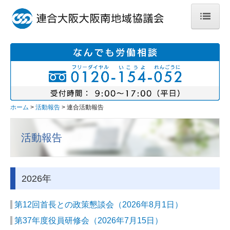
ホーム
地域・地区紹介
大阪南地域協議会
堺地区協議会
ホーム
活動報告
連合活動報告
泉州地区協議会
活動報告
泉南地区協議会
社会貢献活動のご紹介
2026年
加盟組合のご紹介
第12回首長との政策懇談会
（2026年8月1日）
あ行
第37年度役員研修会
（2026年7月15日）