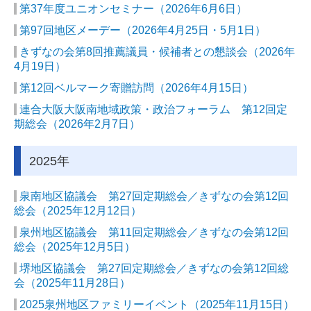
か行
第37年度ユニオンセミナー
（2026年6月6日）
第97
回地区メーデー（2026年4月25日・5月1日）
さ行
きずなの会第8回推薦議員・候補者との懇談会（2026年
た‐な行
4月19日）
は‐わ行
第12回ベルマーク寄贈訪問（2026年4月15日）
連合大阪大阪南地域政策・政治フォーラム 第12回定
バックナンバー
期総会（2026年2月7日）
活動報告
2025年
連合活動報告
泉南地区協議会 第27回定期総会／きずなの会第12回
労福協活動報告
総会
（2025年12月12日）
政策要請
泉州地区協議会 第11回定期総会／きずなの会第12回
総会
（2025年12月5日）
政策要請回答
堺地区協議会 第27回定期総会／きずなの会第12回総
会
（2025年11月28日）
政策・政治フォーラム会員紹介
2025泉州地区ファミリーイベント
（2025年11月15日）