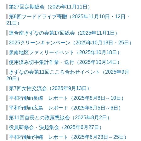
役員コラム
第27回定期総会
（2025年11月11日）
役員用ページ
第8回フードドライブ寄贈
（2025年11月10日・12日・
21日）
役員専用ページ
連合南きずなの会第17回総会
（2025年11月1日）
会議室予約状況
2025クリーンキャンペーン
（2025年10月18日・25日）
泉南地区ファミリーイベント
（2025年10月18日）
機関会議報告（37・38年度）
使用済み切手集計作業・送付
（2025年10月14日）
街頭行動報告（37・38年度）
きずなの会第11回こころ合わせイベント
（2025年9月
20日）
第7回女性交流会
（2025年9月13日）
平和行動in長崎 レポート
（2025年8月8日～10日）
平和行動in広島 レポート
（2025年8月5日～6日）
第11回首長との政策懇談会
（2025年8月2日）
役員研修会・決起集会
（2025年6月27日）
平和行動in沖縄 レポート
（2025年6月23日～25日）