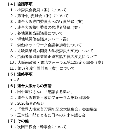
［４］協議事項
１．小委員会委員（案）について
２．第1回小委員会（案）について
３．連合大阪専門委員会への役員登録（案）
４．連合大阪執行委員の代理者登録（案）
５．各地区担当副議長について
６．堺地域労使会議メンバー（案）
７．労働ネットワーク会議参加者について
８．近畿職業能力開発大学校委員の変更について
９．労働者派遣事業適正運営協力員の変更について
10．大阪南政策・政治フォーラム第12回定期総会（案）
11．第37年度年間計画（案）について
［５］連絡事項
１～8
［６］連合大阪からの要請
１．田中宏和さんに「感謝する集い」
２．連合大阪政策・政治フォーラム第12回総会
３．2026新春の集い
４．「世界人権宣言77周年記念大阪集会」参加要請
５・玉木雄一郎とともに日本の未来を語る会
［７］
その他
１．次回三役会・幹事会について