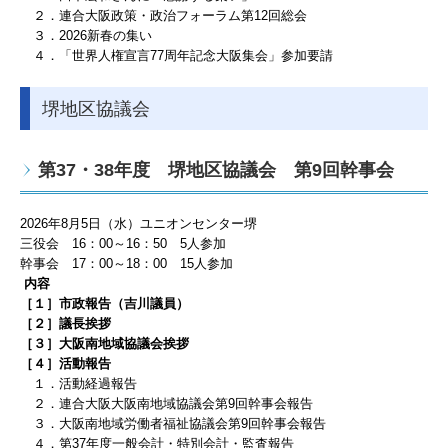
２．連合大阪政策・政治フォーラム第12回総会
３．2026新春の集い
４．「世界人権宣言77周年記念大阪集会」参加要請
堺地区協議会
第37・38年度 堺地区協議会 第9回幹事会
2026
年8
月5
日（水）ユニオンセンター堺
三役会 16：00～16：50 5人参加
幹事会
17
：0
0
～
18
：00
15人
参加
内容
［１］市政報告（吉川議員
）
［２］議長挨拶
［３］大阪南地域協議会挨拶
［４］
活動報告
１．活動経過報告
２．連合大阪大阪南地域協議会第9
回幹事会報告
３．大阪南地域労働者福祉協議会第9
回幹事会報告
４．第37年度一般会計・特別会計・監査報告