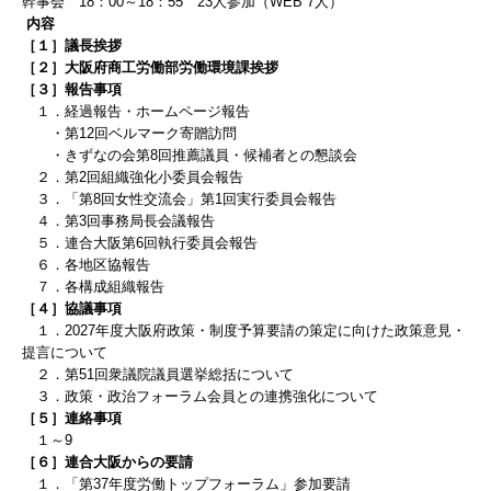
幹事会
18
：00
～
18
：55
23
人
参加（WEB 7
人）
内容
［１］議長挨拶
［２］大阪府商工労働部労働環境課挨拶
［３］報告事項
１．経過報告・ホームページ報告
・第12回ベルマーク寄贈訪問
・きずなの会第8回推薦議員・候補者との懇談会
２．第2回組織強化小委員会
報告
３．「第8回女性交流会」第1回実行委員会報告
４．第3回事務局長会議報告
５．連合大阪第6回執行委員会報告
６．各地区協報告
７．各構成組織報告
［４］協議事項
１．
2027年度大阪府政策・制度予算要請の策定に向けた政策意見・
提言について
２．
第51回衆議院議員選挙総括について
３．政策・政治フォーラム会員との連携強化について
［５］連絡事項
１～9
［６］連合大阪からの要請
１．「第37年度労働トップフォーラム」参加要請