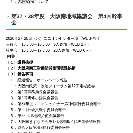
１．各種案内について
第37・38年度 大阪南地域協議会 第4回幹事
会
2026
年2
月25
日（水）ユニオンセンター堺【WEB併用】
三役会
15
：3
0
～
16
：30
9
人
参加（WEB 2
人）
幹事会
16
：30
～
17
：30
23
人
参加（WEB 6
人）
内容
［１］議長挨拶
［２］大阪府商工労働部労働環境課挨拶
［３］報告事項
１．経過報告・ホームページ報告
・大阪南政策・政治フォーラム第12回定期総会
２．第2回事務局長会議報告
３．第2回研修小委員会報告
４．第37年度ユニオンセミナー第1回実行委員会報告
５．第2回社会貢献小委員会報告
６．第53回堺地域労使会議報告
７．大阪南きずなの会第1回地域地区代表者会議報告
８．連合大阪第4回執行委員会報告