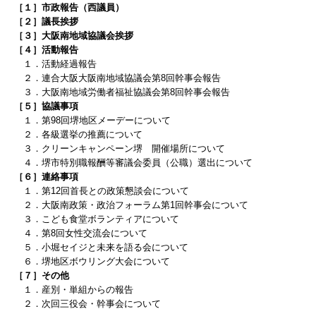
［１］市政報告（西議員
）
［２］議長挨拶
［３］大阪南地域協議会挨拶
［４］
活動報告
１．活動経過報告
２．連合大阪大阪南地域協議会第8
回幹事会報告
３．大阪南地域労働者福祉協議会第8
回幹事会報告
［５］協議事項
１．第98回堺地区メーデーについて
２．各級選挙の推薦について
３．クリーンキャンペーン堺 開催場所について
４．
堺市特別職報酬等審議会委員（公職）選出について
［６］連絡事項
１．
第12回首長との政策懇談会
について
２．大阪南
政策・政治フォーラム第1回幹事会について
３．こども食堂ボランティアについて
４．
第8回女性交流会について
５．
小堀セイジと未来を語る会について
６．
堺地区ボウリング大会について
［７］その他
１．産別・単組からの報告
２．次回三役会・幹事会について