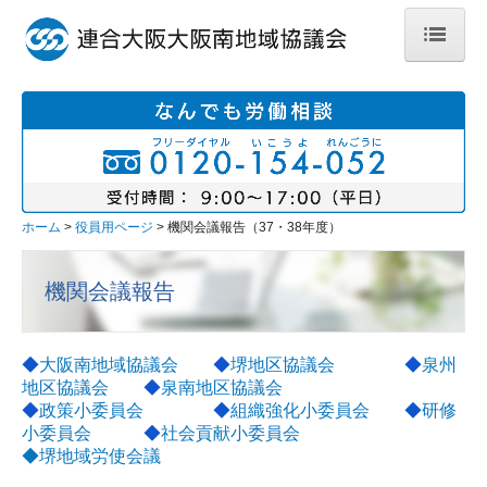
ホーム
地域・地区紹介
大阪南地域協議会
堺地区協議会
ホーム
役員用ページ
機関会議報告（37・38年度）
泉州地区協議会
機関会議報告
泉南地区協議会
社会貢献活動のご紹介
◆
大阪南地域協議会
◆
堺地区協議会
◆
泉州
地区協議会
◆
泉南地区協議会
加盟組合のご紹介
◆
政策小委員会
◆
組織強化小委員会
◆
研修
小委員会
◆
社会貢献小委員会
あ行
◆
堺地域労使会議