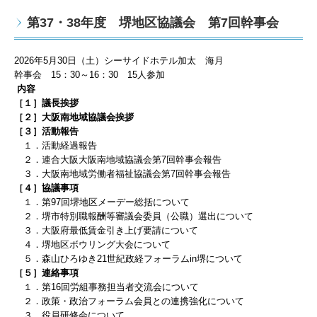
第37・38年度 堺地区協議会 第7回幹事会
2026
年5
月30
日（土）シーサイドホテル加太 海月
幹事会
15
：3
0
～
16
：30
15人
参加
内容
［１］議長挨拶
［２］大阪南地域協議会挨拶
［３］
活動報告
１．活動経過報告
２．連合大阪大阪南地域協議会第7
回幹事会報告
３．大阪南地域労働者福祉協議会第7
回幹事会報告
［４］協議事項
１．第97回堺地区メーデー総括について
２．堺市特別職報酬等審議会委員（公職）選出について
３．大阪府最低賃金引き上げ要請について
４．堺地区ボウリング大会について
５．森山ひろゆき21世紀政経フォーラムin堺について
［５］連絡事項
１．
第16回労組事務担当者交流会
について
２．
政策・政治フォーラム会員との連携強化について
３．役員研修会について