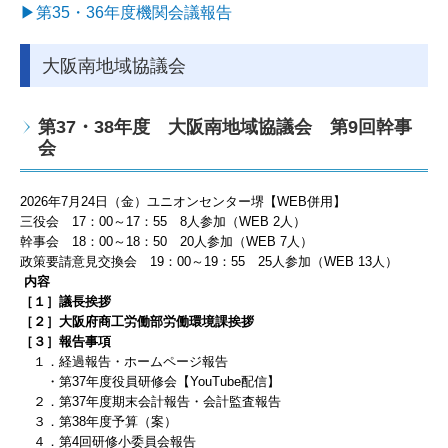
か行
▶第35・36年度機関会議報告
さ行
大阪南地域協議会
た‐な行
第37・38年度 大阪南地域協議会 第9
回幹事
は‐わ行
会
バックナンバー
2
026
年7
月24
日（金）ユニオンセンター堺【WEB併用】
活動報告
三役会
17
：0
0
～
17
：55
8
人
参加（WEB 2
人）
幹事会
18
：00
～
18
：50
20
人
参加（WEB 7
人）
連合活動報告
政策要請意見交換会 19：00～19：55 25人参加（WEB 13人）
内容
労福協活動報告
［１］議長挨拶
［２］大阪府商工労働部労働環境課挨拶
政策要請
［３］報告事項
１．経過報告・ホームページ報告
政策要請回答
・第37年度役員研修会【YouTube配信】
２．
第37年度期末会計報告・会計監査報告
政策・政治フォーラム会員紹介
３．第38年度予算（案）
４．第4回研修小委員会報告