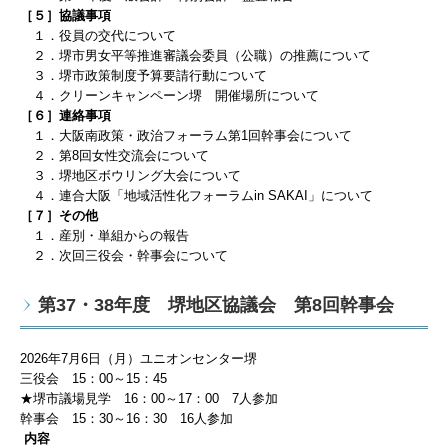
［５］協議事項
１．役員の交代について
２．堺市男女平等推進審議会委員（公職）の推薦について
３．堺市政策制度予算要請行動について
４．
クリーンキャンペーン堺 開催場所について
［６］連絡事項
１．
大阪南
政策・政治フォーラム第1回幹事会について
２．
第8回女性交流会について
３．
堺地区ボウリング大会について
４．連合大阪「地域活性化フォーラムin SAKAI」について
［７］その他
１．産別・単組からの報告
２．次回三役会・幹事会について
第37・38年度 堺地区協議会 第8回幹事会
2026
年7
月6
日（月）ユニオンセンター堺
三役会 15：00～15：45
★堺市議場見学 16：00～17：00 7人参加
幹事会
15
：3
0
～
16
：30
16人
参加
内容