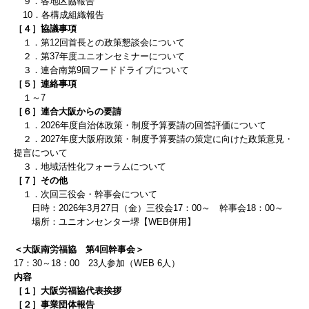
９．各地区協報告
10．各構成組織報告
［４］協議事項
１．
第12回首長との政策懇談会について
２．第37年度ユニオンセミナーについて
３．連合南第9回フードドライブについて
［５］連絡事項
１～7
［６］連合大阪からの要請
１．2026年度自治体政策・制度予算要請の回答評価
について
２．2027年度大阪府政策・制度予算要請の策定に向けた政策意見・
提言について
３．地域活性化フォーラムについて
［７］
その他
１．次回三役会・幹事会について
日時：
2026
年3
月27
日（金）三役会
17
：0
0
～ 幹事会
18
：0
0
～
場所：ユニオンセンター堺【WEB併用】
＜大阪南労福協 第4回幹事会＞
17：30～18：00 23人参加（WEB 6人）
内容
［１］大阪労福協代表挨拶
［２］事業団体報告