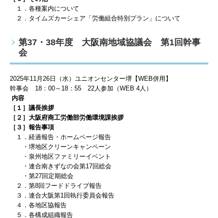
１．各種案内について
２．タイムズカーシェア「労働組合特別プラン」について
第37・38年度 大阪南地域協議会 第1回幹事
会
2025
年
11
月26
日（水）ユニオンセンター堺【WEB併用】
幹事会
18
：
00
～
18
：55
22
人
参加（WEB 4
人）
内容
［１］議長挨拶
［２］大阪府商工労働部労働環境課挨拶
［３］報告事項
１．経過報告・ホームページ報告
・堺地区クリーンキャンペーン
・泉州地区ファミリーイベント
・連合南きずなの会第17回総会
・第27回定期総会
２．第8回フードドライブ報告
３．連合大阪第1回執行委員会報告
４．各地区協報告
５．各構成組織報告