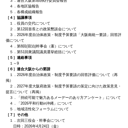
３．連合大阪第5回執行委員会報告
４．各地区協報告
５．各構成組織報告
［４］協議事項
１．役員の交代について
２．第12回首長との政策懇談会について
３．2026年度自治体政策・制度予算要請「大阪南統一要請」回答評
価について
４．第8回(宿泊)幹事会（案）について
５．第51回衆議院議員選挙総括について
［５］連絡事項
１～9
［６］連合大阪からの要請
１．2026年度自治体政策・制度予算要請の回答評価
について（再
掲）
２．2027年度大阪府政策・制度予算要請の策定に向けた政策意見・
提言について（再掲）
３．「持続可能で魅力あるメーデーのあり方アンケート」について
４．「2026平和行動in沖縄」について
５．地域活性化フォーラムについて
［７］
その他
１．
次回三役会・幹事会について
日時：
2026
年4
月24
日（金）