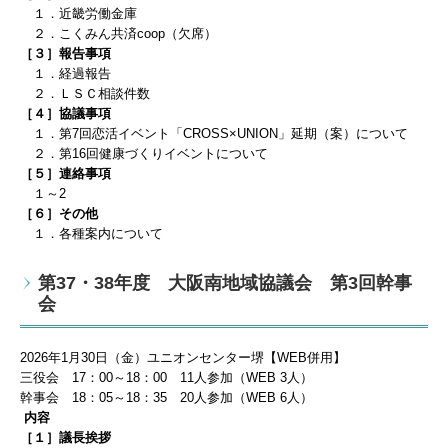
１．近畿労働金庫
２．こくみん共済coop（欠席）
［３］報告事項
１．経過報告
２．ＬＳＣ相談件数
［４］協議事項
１．第7回恋活イベント「CROSS×UNION」延期（案）について
２．
第16回健康づくりイベント
について
［５］連絡事項
１～2
［６］その他
１．各種案内について
第37・38年度 大阪南地域協議会 第3回幹事
会
2026
年1
月30
日（金）ユニオンセンター堺【WEB併用】
三役会
17
：
00
～
18
：00
11
人
参加（WEB 3
人）
幹事会
18
：
05
～
18
：35
20
人
参加（WEB 6
人）
内容
［１］議長挨拶