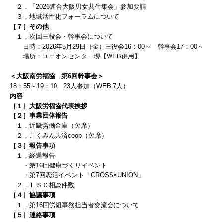
２．「2026連合大阪男女共生集会」参加要請
３．
地域活性化フォーラムについて
［７］
その他
１．
次回三役会・幹事会について
日時：
2026
年5
月29
日（金）
三役会
16
：0
0
～ 幹事会
17
：0
0
～
場所：ユニオンセンター堺【WEB併用】
＜大阪南労福協 第6回幹事会＞
18：55～19：10 23人参加（WEB 7人）
内容
［１］大阪労福協代表挨拶
［２］事業団体報告
１．近畿労働金庫
（欠席）
２．こくみん共済coop（欠席）
［３］報告事項
１．経過報告
・第16回健康づくりイベント
・第7回恋活イベント「CROSS×UNION」
２．ＬＳＣ相談件数
［４］協議事項
１．
第16回労組事務担当者交流会について
［５］連絡事項