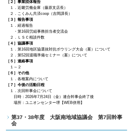
［２］事業団体報告
１．近畿労働金庫
（藤原支店長）
２．こくみん共済coop（吉岡課長）
［３］報告事項
１．経過報告
・第16回労組事務担当者交流会
２．ＬＳＣ相談件数
［４］協議事項
１．
第16回地区協選抜対抗ボウリング大会（案）について
２．第52回退職準備セミナー（案）について
［５］連絡事項
１～２
［６］その他
１．各種案内について
［７］今後の活動日程
１．
次回幹事会について
日時：
2026
年7
月24
日（金）連合幹事会終了後
場所：ユニオンセンター堺【WEB併用】
第37・38年度 大阪南地域協議会 第7回幹事
会