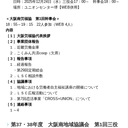
日時：
2025
年
12
月24
日（水）三役会
17
：
00
～ 幹事会
18
：
00
～
場所：ユニオンセンター堺【WEB併用】
＜大阪南労福協 第1回幹事会＞
18：55～19：15 22人参加（WEB 4人）
内容
［１］大阪労福協代表挨拶
［２］事業団体報告
１．近畿労働金庫
２．こくみん共済coop（欠席）
［３］報告事項
１．経過報告
・第29回定期総会
２．ＬＳＣ相談件数
［４］協議事項
１．地域における労働者自主福祉講座の開催について
２．ＬＳＣ広報活動について
３．
第7回恋活事業「CROSS×UNION」について
［５］連絡事項
１～4
第37・38年度 大阪南地域協議会 第1回三役