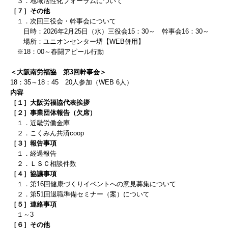
３．地域活性化フォーラムについて
［７］
その他
１．次回三役会・幹事会について
日時：
2026
年
2
月25
日（水）三役会
15
：3
0
～ 幹事会
16
：3
0
～
場所：ユニオンセンター堺【WEB併用】
※18：00～春闘アピール行動
＜大阪南労福協 第3回幹事会＞
18：35～18：45 20人参加（WEB 6人）
内容
［１］大阪労福協代表挨拶
［２］事業団体報告（欠席）
１．近畿労働金庫
２．こくみん共済coop
［３］報告事項
１．経過報告
２．ＬＳＣ相談件数
［４］協議事項
１．第16回健康づくりイベントへの意見募集
について
２．第51回退職準備セミナー（案）について
［５］連絡事項
１～3
［６］その他