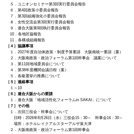
役員コラム
５．ユニオンセミナー第3回実行委員会報告
６．第4回政策小委員会報告
役員用ページ
７．第3回組織強化小委員会報告
８．女性交流会第3回実行委員会報告
役員専用ページ
９．連合大阪第9回執行委員会報告
10．各地区協報告
会議室予約状況
11．各構成組織報告
［４］協議事項
機関会議報告（37・38年度）
１．2027年度自治体政策・制度予算要請 大阪南統一要請（案）
２．
大阪南政策・政治フォーラム第1回幹事会 議案について
３．第11回地域委員会について
街頭行動報告（37・38年度）
４．第38年度機関会議日程（案）
５．各級選挙の推薦について
［５］連絡事項
１～10
［６］連合大阪からの要請
１．連合大阪「
地域活性化フォーラムin SAKAI」について
［７］
その他
１．
次回三役会・幹事会について
日時：
2026
年8
月26
日（水）三役会15：30～ 幹事会16：30～
場所：ホテルレイクアルスターアルザ泉大津
２．大阪南政策・政治フォーラム第1回幹事会