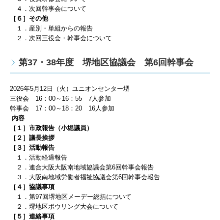
４．次回幹事会について
［６］その他
１．産別・単組からの報告
２．次回三役会・幹事会について
第37・38年度 堺地区協議会 第6回幹事会
2026
年5
月12
日（火）ユニオンセンター堺
三役会
16
：
00
～
16
：55
7
人参加
幹事会
17
：
00
～
18
：20
16人
参加
内容
［１］市政報告（小堀議員
）
［２］議長挨拶
［３］
活動報告
１．活動経過報告
２．連合大阪大阪南地域協議会第6
回幹事会報告
３．大阪南地域労働者福祉協議会第6
回幹事会報告
［４］協議事項
１．第97回堺地区メーデー総括について
２．堺地区ボウリング大会について
［５］連絡事項