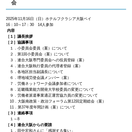
会
2025
年
11
月16
日（日）ホテルフクラシア大阪ベイ
16
：1
0
～
17
：3
0
14
人
参加
内容
［１］議長挨拶
［２］協議事項
１．小委員会委員（案）について
２．第1回小委員会（案）について
３．連合大阪専門委員会への役員登録（案）
４．連合大阪執行委員の代理者登録（案）
５．各地区担当副議長について
６．堺地域労使会議メンバー（案）
７．労働ネットワーク会議参加者について
８．近畿職業能力開発大学校委員の変更について
９．労働者派遣事業適正運営協力員の変更について
10．大阪南政策・政治フォーラム第12回定期総会（案）
11．第37年度年間計画（案）について
［３］連絡事項
１～8
［４］連合大阪からの要請
１．田中宏和さんに「感謝する集い」