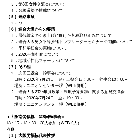
３．第8回女性交流会について
４．各級選挙の推薦について
［５］連絡事項
１～９
［６］連合大阪からの要請
１．最低賃金の引き上げに向けた各種取り組みについて
２．連合大阪男女平等推進トップリーダーセミナーの開催について
３．平和学習会の実施について
４．2026平和行動について
５．
地域活性化フォーラムについて
［７］
その他
１．
次回三役会・幹事会について
日時：
2026
年7
月24
日（金）三役会17：00～ 幹事会18：00～
場所：ユニオンセンター堺【WEB併用】
２．連合大阪2027年度政策・制度予算要請に関する意見交換会
日時：
2026
年7
月24
日（金）19：00～
場所：ユニオンセンター堺【WEB併用】
＜大阪南労福協 第8回幹事会＞
18：15～18：30 20人参加（WEB 6人）
内容
［１］大阪労福協代表挨拶