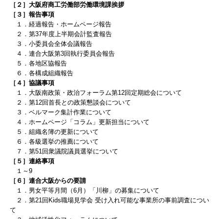
［２］大阪府商工労働部労働環境課挨拶
［３］報告事項
１．経過報告・ホームページ報告
２．第37年度上半期会計監査報告
３．小委員会全体会議報告
４．連合大阪第3回執行委員会報告
５．各地区協報告
６．各構成組織報告
［４］協議事項
１．
大阪南政策・政治フォーラム第12回定期総会について
２．第12回首長との政策懇談会について
３．ベルマーク集計作業について
４．ホームページ「コラム」更新担当について
５．組織名簿の更新について
６．各級選挙の推薦について
７．第51回衆議院議員選挙について
［５］連絡事項
１～9
［６］連合大阪からの要請
１．
男女平等月間（6月）「川柳」の募集について
２．第21回Kids職場見学会 受け入れ可能な事業所の事前調査につい
て