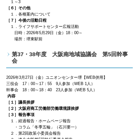
１～3
［６］その他
１．各種案内について
［７］今後の活動日程
１．ライフサポートセンター広報活動
日時：
2026
年5
月29
日（金）
18
：0
0
～
場所：堺東駅前
第37・38年度 大阪南地域協議会 第5回幹事
会
2026
年3
月27
日（金）ユニオンセンター堺【WEB併用】
三役会
17
：0
0
～
17
：55
9
人
参加（WEB 1
人）
幹事会
18
：00
～
18
：40
23
人
参加（WEB 5
人）
内容
［１］議長挨拶
［２］大阪府商工労働部労働環境課挨拶
［３］報告事項
１．経過報告・ホームページ報告
・コラム「冬季五輪」（石川要一）
２．第2回政策小委員会
報告