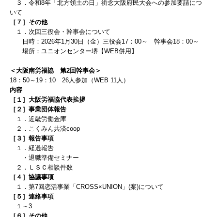
３．令和8年「北方領土の日」祈念大阪府民大会への参加要請につ
いて
［７］
その他
１．次回三役会・幹事会について
日時：
2026
年
1
月30
日（金）三役会
17
：
00
～ 幹事会
18
：
00
～
場所：ユニオンセンター堺【WEB併用】
＜大阪南労福協 第2回幹事会＞
18：50～19：10 26人参加（WEB 11人）
内容
［１］大阪労福協代表挨拶
［２］事業団体報告
１．近畿労働金庫
２．こくみん共済coop
［３］報告事項
１．経過報告
・退職準備セミナー
２．ＬＳＣ相談件数
［４］協議事項
１．第7回恋活事業
「CROSS×UNION」(案)
について
［５］連絡事項
１～3
［６］その他