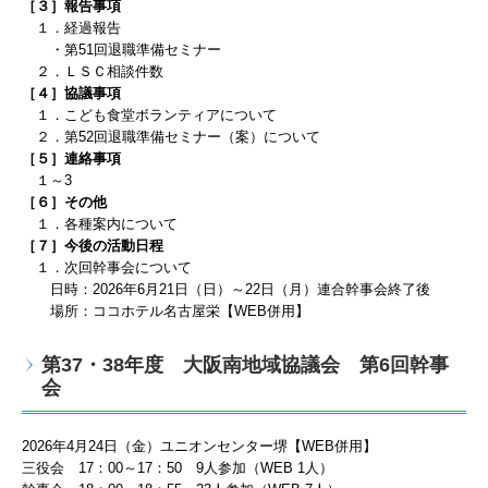
［３］報告事項
１．経過報告
・第51回退職準備セミナー
２．ＬＳＣ相談件数
［４］協議事項
１．
こども食堂ボランティアについて
２．第52回退職準備セミナー（案）について
［５］連絡事項
１～3
［６］その他
１．各種案内について
［７］今後の活動日程
１．
次回幹事会について
日時：
2026
年6
月21
日（日）
～22日（月）
連合幹事会終了後
場所：ココホテル名古屋栄【WEB併用】
第37・38年度 大阪南地域協議会 第6回幹事
会
2026
年4
月24
日（金）ユニオンセンター堺【WEB併用】
三役会
17
：0
0
～
17
：50
9
人
参加（WEB 1
人）