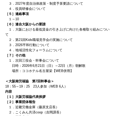
３．2027年度自治体政策・制度予算要請について
４．役員研修会について
［５］連絡事項
１～10
［６］連合大阪からの要請
１．大阪における最低賃金の引き上げに向けた各種取り組みについ
て
２．第21回Kids職場見学会の実施について
３．2026平和行動について
４．
地域活性化フォーラムについて
［７］
その他
１．
次回三役会・幹事会について
日時：
2026
年6
月21
日（日）
～22日（月）朝解散
場所：ココホテル名古屋栄【WEB併用】
＜大阪南労福協 第7回幹事会＞
18：55～19：25 23人参加（WEB 6人）
内容
［１］大阪労福協代表挨拶
［２］事業団体報告
１．近畿労働金庫
（藤原支店長）
２．こくみん共済coop（吉岡課長）