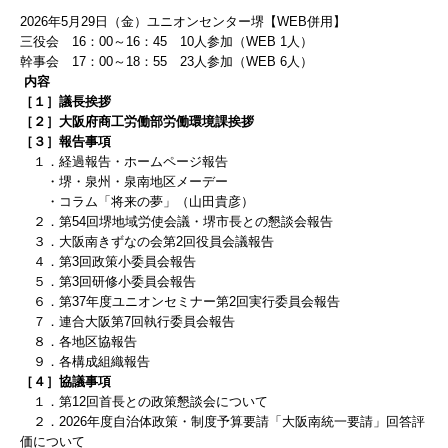
2026
年5
月29
日（金）ユニオンセンター堺【WEB併用】
三役会
16
：0
0
～
16
：45
10
人
参加（WEB 1
人）
幹事会
17
：00
～
18
：55
23
人
参加（WEB 6
人）
内容
［１］議長挨拶
［２］大阪府商工労働部労働環境課挨拶
［３］報告事項
１．経過報告・ホームページ報告
・堺・泉州・泉南地区メーデー
・コラム「将来の夢」（山田貴彦）
２．第54回堺地域労使会議・堺市長との懇談会
報告
３．大阪南きずなの会第2回役員会議報告
４．第3回政策小委員会報告
５．第3回研修小委員会報告
６．第37年度ユニオンセミナー第2回実行委員会報告
７．連合大阪第7回執行委員会報告
８．各地区協報告
９．各構成組織報告
［４］協議事項
１．第12回首長との政策懇談会について
２．
2026年度自治体政策・制度予算要請「大阪南統一要請」回答評
価について