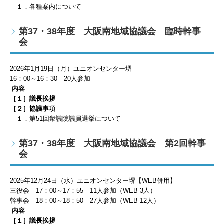
１．各種案内について
第37・38年度 大阪南地域協議会 臨時幹事
会
2026
年
1
月19
日（月）ユニオンセンター堺
16
：
00
～
16
：30
20
人
参加
内容
［１］議長挨拶
［２］
協議事項
１．第51回衆議院議員選挙
について
第37・38年度 大阪南地域協議会 第2回幹事
会
2025
年
12
月24
日（水）ユニオンセンター堺【WEB併用】
三役会
17
：
00
～
17
：55
11
人
参加（WEB 3
人）
幹事会
18
：
00
～
18
：50
27
人
参加（WEB 12
人）
内容
［１］議長挨拶