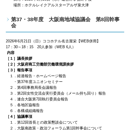
場所：ホテルレイクアルスターアルザ泉大津
第37・38年度 大阪南地域協議会 第8回幹事
会
2026
年6
月21
日（日）ココホテル名古屋栄【WEB併用】
17
：3
0
～
18
：15
20
人
参加（WEB 6
人）
内容
［１］議長挨拶
［２］大阪府商工労働部労働環境課挨拶
［３］報告事項
１．経過報告・ホームページ報告
・第37年度ユニオンセミナー
２．
第4回事務局長会議報告
３．第2回女性交流会実行委員会（メール持ち回り）報告
４．連合大阪第7回執行委員会報告
５．各地区協報告
６．各構成組織報告
［４］協議事項
１．第12回首長との政策懇談会について
２．
大阪南政策・政治フォーラム第1回幹事会について