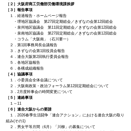
［２］大阪府商工労働部労働環境課挨拶
［３］報告事項
１．経過報告・ホームページ報告
・堺地区協議会 第27回定期総会／きずなの会第12回総会
・泉州地区協議会 第11回定期総会／きずなの会第12回総会
・泉南地区協議会
第27回定期総会／きずなの会第12回総会
・コラム「大阪南」（石川要一）
２．第1回事務局長会議報告
３．きずなの会第1回役員会報告
４．連合大阪第2回執行委員会報告
５．各地区協報告
６．各構成組織報告
［４］協議事項
１．小委員会全体会議について
２．大阪南政策・政治フォーラム第12回定期総会について
３．2月度幹事会の時間変更について
［５］連絡事項
１～11
［６］連合大阪からの要請
１．2026春季生活闘争「連合アクション」における連合大阪の取り
組み(その1)
２．男女平等月間（6月）「川柳」の募集について