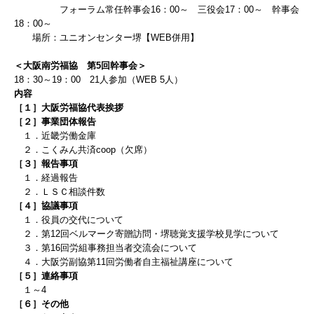
フォーラム常任幹事会16：00～ 三役会
17
：0
0
～ 幹事会
18
：0
0
～
場所：ユニオンセンター堺【WEB併用】
＜大阪南労福協 第5回幹事会＞
18：30～19：00 21人参加（WEB 5人）
内容
［１］大阪労福協代表挨拶
［２］事業団体報告
１．近畿労働金庫
２．こくみん共済coop（欠席）
［３］報告事項
１．経過報告
２．ＬＳＣ相談件数
［４］協議事項
１．役員の交代について
２．第12回ベルマーク寄贈訪問・堺聴覚支援学校見学
について
３．第16回労組事務担当者交流会について
４．大阪労副協第11回労働者自主福祉講座について
［５］連絡事項
１～4
［６］その他