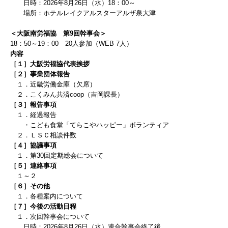
日時：
2026
年8
月26
日（水）18：00～
場所：
ホテルレイクアルスターアルザ泉大津
＜大阪南労福協 第9回幹事会＞
18：50～19：00 20人参加（WEB 7人）
内容
［１］大阪労福協代表挨拶
［２］事業団体報告
１．近畿労働金庫
（欠席）
２．こくみん共済coop（吉岡課長）
［３］報告事項
１．経過報告
・こども食堂「てらこやハッピー」ボランティア
２．ＬＳＣ相談件数
［４］協議事項
１．第30回定期総会について
［５］連絡事項
１～２
［６］その他
１．各種案内について
［７］今後の活動日程
１．
次回幹事会について
日時：
2026
年8
月26
日（水）連合幹事会終了後