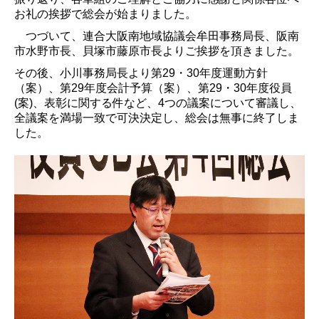
役員コラム
お礼の挨拶で総会が始まりました。
役員用ページ
つづいて、連合大阪南地域協議会牟田事務局長、阪南
市水野市長、貝塚市藤原市長よりご挨拶を頂きました。
役員専用ページ
その後、小川事務局長より第
29
・
30
年度運動方針
（案）、第
29
年度会計予算（案）、第
29
・
30
年度役員
会議室予約状況
(
案
)
、表彰に関する件など、
4
つの議案について審議し、
全議案を満場一致で可決決定し、総会は無事に終了しま
機関会議報告（37・38年度）
した。
街頭行動報告（37・38年度）