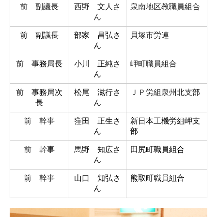
前 副議長
西野 文人さ
泉南地区教職員組合
ん
前 副議長
部家 昌弘さ
貝塚市労連
ん
前 事務局長
小川 正純さ
岬町職員組合
ん
前 事務局次
松尾 滋行さ
ＪＰ労組泉州北支部
長
ん
前 幹事
窪田 正生さ
新日本工機労組岬支
ん
部
前 幹事
馬野 知広さ
田尻町職員組合
ん
前 幹事
山口 知弘さ
熊取町職員組合
ん