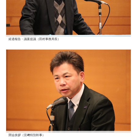
経過報告・議案提議（田村事務局長）
閉会挨拶（宮﨑特別幹事）