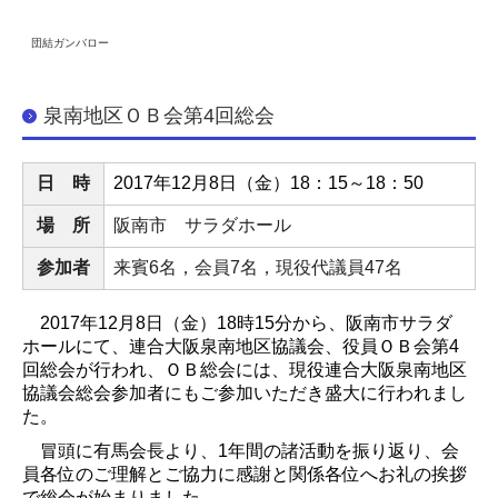
団結ガンバロー
泉南地区ＯＢ会第4回総会
日 時
2017
年
12
月8
日（金）18：15～18：50
場 所
阪南市 サラダホール
参加者
来賓6名，会員7名，現役代議員47名
2017
年
12
月
8
日（金）
18
時
15
分から、阪南市サラダ
ホールにて、連合大阪泉南地区協議会、役員ＯＢ会第
4
回総会が行われ、ＯＢ総会には、現役連合大阪泉南地区
協議会総会参加者にもご参加いただき盛大に行われまし
た。
冒頭に有馬会長より、
1
年間の諸活動を振り返り、会
員各位のご理解とご協力に感謝と関係各位へお礼の挨拶
で総会が始まりました。