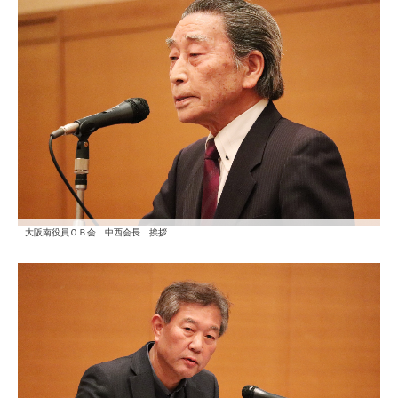
大阪南役員ＯＢ会 中西会長 挨拶