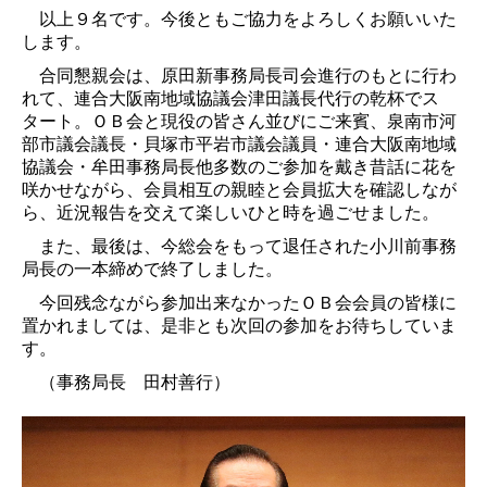
以上９名です。今後ともご協力をよろしくお願いいた
します。
合同懇親会は、原田新事務局長司会進行のもとに行わ
れて、連合大阪南地域協議会津田議長代行の乾杯でス
タート。ＯＢ会と現役の皆さん並びにご来賓、泉南市河
部市議会議長・貝塚市平岩市議会議員・連合大阪南地域
協議会・牟田事務局長他多数のご参加を戴き昔話に花を
咲かせながら、会員相互の親睦と会員拡大を確認しなが
ら、近況報告を交えて楽しいひと時を過ごせました。
また、最後は、今総会をもって退任された小川前事務
局長の一本締めで終了しました。
今回残念ながら参加出来なかったＯＢ会会員の皆様に
置かれましては、是非とも次回の参加をお待ちしていま
す。
（事務局長 田村善行）