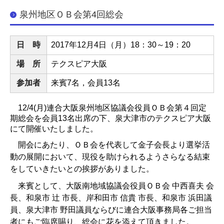
泉州地区ＯＢ会第4回総会
日 時
2017
年
12
月4
日（月）18：30～19：20
場 所
テクスピア大阪
参加者
来賓7名，会員13名
12/4(
月
)
連合大阪泉州地区協議会役員ＯＢ会第４回定
期総会を会員
13
名出席の下、泉大津市のテクスピア大阪
にて開催いたしました。
開会にあたり、ＯＢ会を代表して金子会長より選挙活
動の展開において、現役を助けられるようさらなる結束
をしていきたいとの挨拶がありました。
来賓として、大阪南地域協議会役員ＯＢ会 中西喜夫 会
長、和泉市 辻 市長、岸和田市 信貴 市長、和泉市 浜田議
員、泉大津市 野田議員ならびに連合大阪事務局各ご担当
者にもご臨席賜り、総会に花を添えて頂きました。