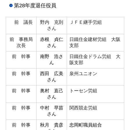
第28年度退任役員
前 議長
野内 克則
ＪＦＥ継手労組
さん
前 事務局
赤根 貞仁
日鐵住金建材労組 大阪
次長
さん
支部
前 幹事
南野 浩
さ
日鐵住金ドラム労組 大
ん
阪支部
前 幹事
西田 広美
泉州ユニオン
さん
前 幹事
奥村 直己
トーセン労組
さん
前 幹事
中村 早苗
関西競走労組
さん
前 幹事
秋月 貴彦
忠岡町職員組合