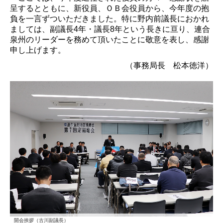
呈するとともに、
新役員、ＯＢ会役員から、今年度の抱
負を一言ずついただきました。特に野内前議長におかれ
ましては、副議長
4
年・議長
8
年という長きに亘り、連合
泉州のリーダーを務めて頂いたことに敬意を表し、感謝
申し上げます。
（事務局長 松本徳洋）
開会挨拶（古川副議長）