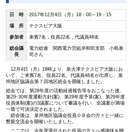
日 時
2017
年12月4日（月）
18
：
00
～
19
：15
場 所
テクスピア大阪
参加者
来賓7名，役員22名，代議員48名
総会議
電力総連 関西電力労組岸和田支部 小島泰
長
司さん
12
月
4
日（月）
18
時より、泉大津テクスピア大阪にお
いて、ご来賓
7
名、役員
22
名、代議員
48
名が出席し、泉
州地区協議会第７回地区総会を開催しました。
総会では、第
28
年度の活動経過報告等をおこなった後、
第
29
･
30
年度運動方針
(
案
)
、第
29
年度予算
(
案
)
、第
29
年度
役員体制
(
案
)
の
3
議案について審議を行い、全議案が満場
一致で可決決定されました。
総会後は、泉州地区協議会役員ＯＢ会の方々と一緒に
懇親交流会を開催いたしました。
ここでは、今年度退任された役員の方々へ感謝状を贈