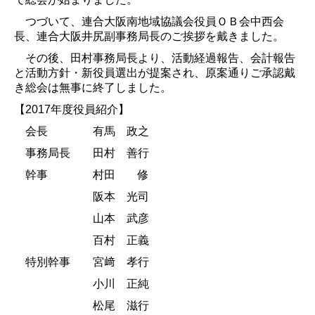
つづいて、連合大阪南地域協議会役員ＯＢ会中西会
長、連合大阪井尻副事務局長のご挨拶を戴きました。
その後、田村事務局長より、活動経過報告、会計報告
と活動方針・新役員選出が提案され、原案通りご承認戴
き総会は無事に終了しました。
【
2017
年度役員紹介】
会長 有馬 政之
事務局長 田村 善行
幹事 村田 修
阪本 光司
山本 武彦
百村 正義
特別幹事 宮﨑 孝行
小川 正純
松尾 滋行