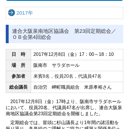
か行
2017年
さ行
た‐な行
連合大阪泉南地区協議会 第23回定期総会／
は‐わ行
ＯＢ会第4回総会
バックナンバー
日 時
2017
年
12
月8日（金）
17
：0
0
～
18
：10
活動報告
場 所
阪南市 サラダホール
連合活動報告
参加者
来賓8名，役員20名，代議員47名
労福協活動報告
総会議長
自治労 岬町職員組合 米原孝裕さん
政策要請
2017
年
12
月
8
日（金）
17
時より、阪南市サラダホール
において、役員
20
名、代議員
47
名が出席し、連合大阪泉
政策要請回答
南地区協議会第
23
回定期総会を開催しました。
政策・政治フォーラム会員紹介
定期総会では、冒頭に杉山議長より
1
年間の諸活動を
振り返り、各単組のご理解とご協力に感謝と関係各位へ