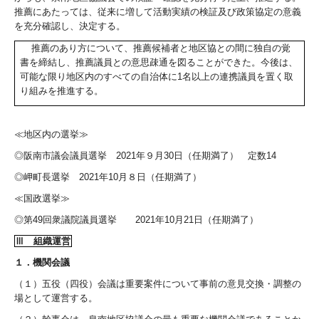
推薦にあたっては、従来に増して活動実績の検証及び政策協定の意義
を充分確認し、決定する。
推薦のあり方について、推薦候補者と地区協との間に独自の覚
書を締結し、推薦議員との意思疎通を図ることができた。今後は、
可能な限り地区内のすべての自治体に
1
名以上の連携議員を置く取
り組みを推進する。
≪地区内の選挙≫
◎阪南市議会議員選挙
2021
年９月
30
日（任期満了） 定数
14
◎岬町長選挙
2021
年
10
月８日（任期満了）
≪国政選挙≫
◎第
49
回衆議院議員選挙
2021
年
10
月
21
日（任期満了）
Ⅲ 組織運営
１．機関会議
（１）五役（四役）会議は重要案件について事前の意見交換・調整の
場として運営する。