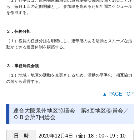
（２）幹事会は、泉南地区協議会の最も重要な機関会議であることか
ら、毎月１回の定例開催とし、参加率を高めるため年間スケジュール
を作成する。
２．任務分担
（１）役員の任務分担を明確にし、連帯感のある活動とスムーズな活
動ができる運営体制を構築する。
３．事務局長会議
（１）地域・地区の活動を充実させるため、活動の平準化・相互協力
の面から運営する。
▲ PAGE TOP
連合大阪泉州地区協議会 第8回地区委員会／
ＯＢ会第7回総会
日 時
2020
年12月4日（金）
18
：
00
～
19
：1
0