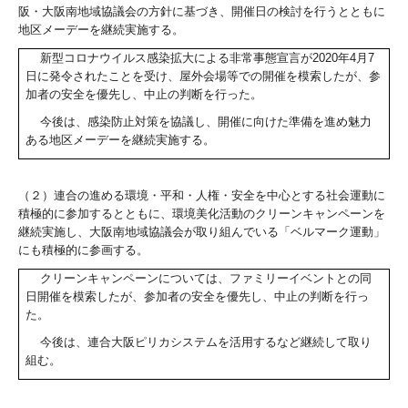
阪・大阪南地域協議会の方針に基づき、開催日の検討を行うとともに
地区メーデーを継続実施する。
新型コロナウイルス感染拡大による非常事態宣言が
2020
年
4
月
7
日に発令されたことを受け、屋外会場等での開催を模索したが、参
加者の安全を優先し、中止の判断を行った。
今後は、感染防止対策を協議し、開催に向けた準備を進め魅力
ある地区メーデーを継続実施する。
（２）連合の進める環境・平和・人権・安全を中心とする社会運動に
積極的に参加するとともに、環境美化活動のクリーンキャンペーンを
継続実施し、大阪南地域協議会が取り組んでいる「ベルマーク運動」
にも積極的に参画する。
クリーンキャンペーンについては、ファミリーイベントとの同
日開催を模索したが、参加者の安全を優先し、中止の判断を行っ
た。
今後は、連合大阪ピリカシステムを活用するなど継続して取り
組む。