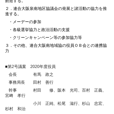
創造する。
２．連合大阪泉南地区協議会の発展と諸活動の協力を推
進する。
・メーデーの参加
・各級選挙協力と政治活動の支援
・クリーンキャンペーン等の参加協力等
３．その他、連合大阪南地域協の役員ＯＢ会との連携協
力
■第
2
号議案
2020
年度役員
会長 有馬 政之
事務局長 田村 善行
幹事 村田 修、
阪本 光司、
百村 正義、
宮﨑 孝行
小川 正純、
松尾 滋行、
杉山 忠宏、
杉村 和治