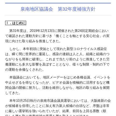
泉南地区協議会 第32年度補強方針
Ⅰ．はじめに
第
31
年度は、
2019
年
12
月
13
日に開催された第
24
回定期総会におい
て確認された運動方針に基づき「働くことを軸とする安心社会」の実
現に向けた取り組みを推進してきた。
しかし、本年初頭に突如として現れた新型コロナウイルス感染症
は、瞬く間に世界的に蔓延し、感染の連鎖は人と人、組織と組織のつ
ながりをも簡単に破壊し、これまで当たり前のように推進してきた労
働運動にも多大な影響を及ぼすこととなり、様々な制限・制約の下で
の運動を余儀なくされた。
本協議会においても、地区メーデーをはじめ各種会議、イベントを
中止せざるを得なくなったが、ビデオ会議を積極的に活用するなど機
関会議の開催に努力し、活動を維持しながら、地区の取り組みを展開
してきた。
本年
10
月
25
日執行の泉南市議会議員選挙においては、大阪維新の会
が候補者を倍増したことに加え有力新人候補の台頭など、序盤は非常
に厳しい選挙戦を強いられていたが、結果、前回を上回る票数（順