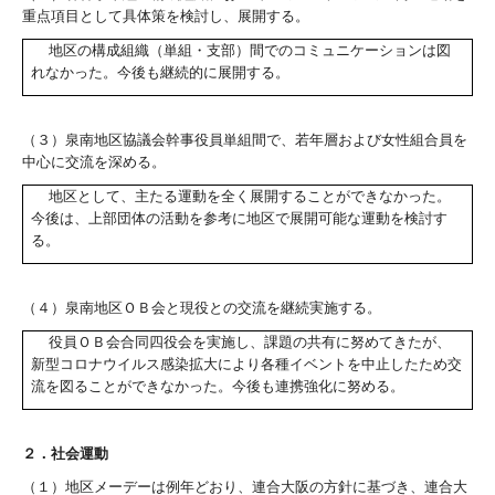
重点項目として具体策を検討し、展開する。
地区の構成組織（単組・支部）間でのコミュニケーションは図
れなかった。今後も継続的に展開する。
（３）泉南地区協議会幹事役員単組間で、若年層および女性組合員を
中心に交流を深める。
地区として、主たる運動を全く展開することができなかった。
今後は、上部団体の活動を参考に地区で展開可能な運動を検討す
る。
（４）泉南地区ＯＢ会と現役との交流を継続実施する。
役員ＯＢ会合同四役会を実施し、課題の共有に努めてきたが、
新型コロナウイルス感染拡大により各種イベントを中止したため交
流を図ることができなかった。今後も連携強化に努める。
２．社会運動
（１）地区メーデーは例年どおり、連合大阪の方針に基づき、連合大