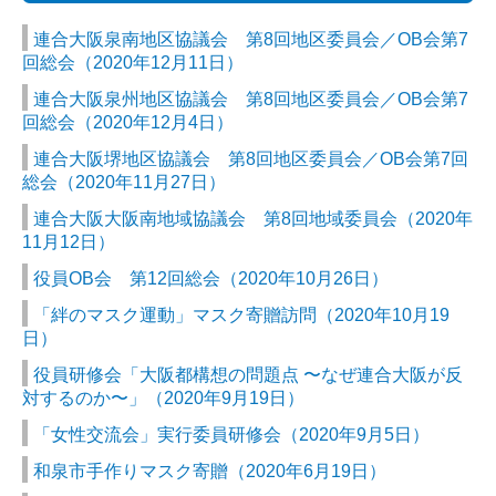
か行
連合大阪泉南地区協議会 第8回地区委員会／OB会第7
さ行
回総会（2020年12月11日）
た‐な行
連合大阪泉州地区協議会 第8回地区委員会／OB会第7
回総会（2020年12月4日）
は‐わ行
連合大阪堺地区協議会 第8回地区委員会／OB会第7回
総会（2020年11月27日）
バックナンバー
連合大阪大阪南地域協議会 第8回地域委員会（2020年
活動報告
11月12日）
連合活動報告
役員OB会 第12回総会（2020年10月26日）
「絆のマスク運動」マスク寄贈訪問（2020年10月19
労福協活動報告
日）
政策要請
役員研修会「大阪都構想の問題点 〜なぜ連合大阪が反
対するのか〜」（2020年9月19日）
政策要請回答
「女性交流会」実行委員研修会（2020年9月5日）
政策・政治フォーラム会員紹介
和泉市手作りマスク寄贈（2020年6月19日）