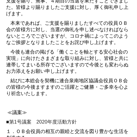
支援を賜り、無事、４期目の当選を果たすことできまし
た。皆様より賜りましたご支援に対し、厚く御礼申し上
げます。
本来であれば、ご支援を賜りましたすべての役員ＯＢ
会の皆様方に対し、当選の御礼を申し述べなければなら
ないところでございますが、コロナ禍によってこのよう
なご挨拶となりましたことをお詫び申し上げます。
今後も連合の掲げる「働くことを軸とする安心社会の
実現」に向けたさまざまな取り組みに対し、皆様と共に
連帯してまいる所存でございますので今後とも変わらぬ
お力添えをお願い申し上げます。
結びに本総会を契機に連合泉南地区協議会役員ＯＢ会
の皆様の今後ますますのご活躍とご健勝・ご多幸を心よ
り祈念いたします。
≪議案≫
■第
1
号議案
2020
年度活動方針
１．ＯＢ会役員の相互の親睦と交流を図り豊かな生活を