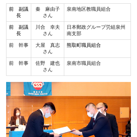
前 副議
秦 麻由子
泉南地区教職員組合
長
さん
前 副議
川合 幸夫
日本郵政グループ労組泉州
長
さん
南支部
前 幹事
大屋 真志
熊取町職員組合
さん
前 幹事
佐野 建也
泉南市職員組合
さん