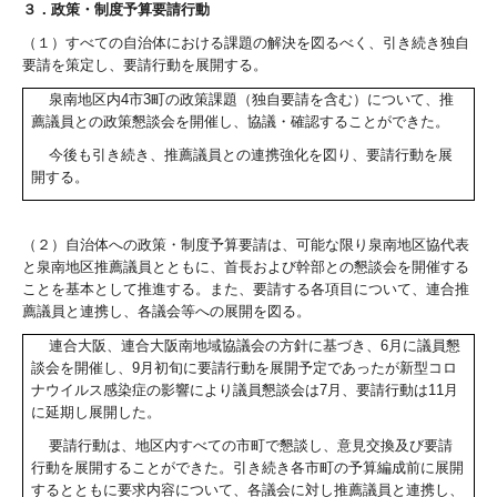
３．政策・制度予算要請行動
（１）すべての自治体における課題の解決を図るべく、引き続き独自
要請を策定し、要請行動を展開する。
泉南地区内
4
市
3
町の政策課題（独自要請を含む）について、推
薦議員との政策懇談会を開催し、協議・確認することができた。
今後も引き続き、推薦議員との連携強化を図り、要請行動を展
開する。
（２）自治体への政策・制度予算要請は、可能な限り泉南地区協代表
と泉南地区推薦議員とともに、首長および幹部との懇談会を開催する
ことを基本として推進する。また、要請する各項目について、連合推
薦議員と連携し、各議会等への展開を図る。
連合大阪、連合大阪南地域協議会の方針に基づき、
6
月に議員懇
談会を開催し、
9
月初旬に要請行動を展開予定であったが新型コロ
ナウイルス感染症の影響により議員懇談会は
7
月、要請行動は
11
月
に延期し展開した。
要請行動は、地区内すべての市町で懇談し、意見交換及び要請
行動を展開することができた。引き続き各市町の予算編成前に展開
するとともに要求内容について、各議会に対し推薦議員と連携し、