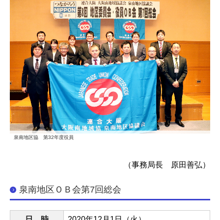
泉南地区協 第32年度役員
（事務局長 原田善弘）
泉南地区ＯＢ会第7回総会
日 時
2020
年
12
月1
日（火）