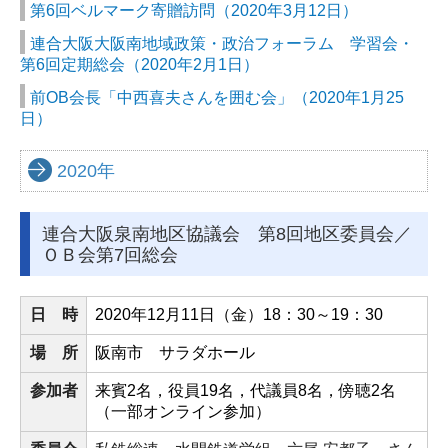
役員コラム
第6回ベルマーク寄贈訪問（2020年3月12日）
連合大阪大阪南地域政策・政治フォーラム 学習会・
役員用ページ
第6回定期総会（2020年2月1日）
役員専用ページ
前OB会長「中西喜夫さんを囲む会」（2020年1月25
日）
会議室予約状況
2020年
機関会議報告（37・38年度）
街頭行動報告（37・38年度）
連合大阪泉南地区協議会 第8回地区委員会／
ＯＢ会第7回総会
日 時
2020
年
12
月11日（金）
18
：3
0
～
19
：30
場 所
阪南市 サラダホール
参加者
来賓2名，役員19名，代議員8名，傍聴2名
（一部オンライン参加）