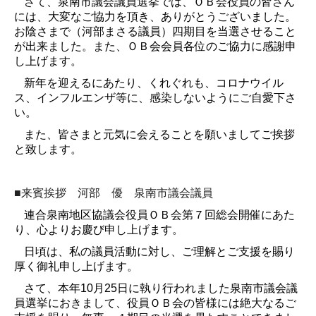
さて、泉南市議会議員選挙では、ＯＢ会役員の皆さん
には、大変なご協力を頂き、ありがとうございました。
お陰さまで（河部まさる議員）四期目を当選させること
が出来ました。また、ＯＢ会会員各位のご協力に感謝申
し上げます。
新年を迎えるにあたり、くれぐれも、コロナウイル
ス、インフルエンザ等に、感染しないようにご自愛下さ
い。
また、皆さまと元気に会えることを願いましてご挨拶
と致します。
■来賓挨拶 河部 優 泉南市議会議員
連合泉南地区協議会役員ＯＢ会第７回総会開催にあた
り、心よりお慶び申し上げます。
日頃は、私の議員活動に対し、ご理解とご支援を賜り
厚く御礼申し上げます。
さて、本年
10
月
25
日に執り行われました泉南市議会議
員選挙におきまして、役員ＯＢ会の皆様には絶大なるご