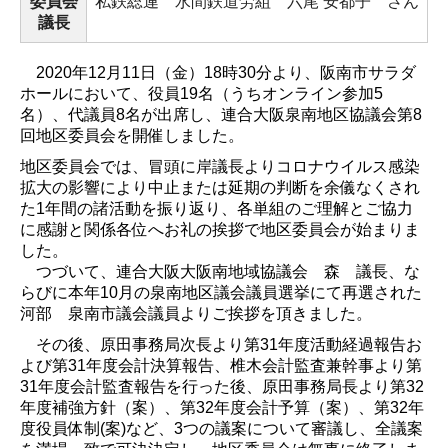
委員会
私鉄総連 水間鉄道労組 六尾 安都子 さん
議長
2020
年
12
月
11
日（金）
18
時
30
分より、阪南市サラダ
ホールにおいて、役員
19
名（うちオンライン参加
5
名）、代議員
8
名が出席し、連合大阪泉南地区協議会第
8
回地区委員会を開催しました。
地区委員会では、冒頭に岸議長よりコロナウイルス感染
拡大の影響により中止または延期の判断を余儀なくされ
た
1
年間の諸活動を振り返り、各単組のご理解とご協力
に感謝と関係各位へお礼の挨拶で地区委員会が始まりま
した。
つづいて、連合大阪大阪南地域協議会 森 議長、な
らびに本年
10
月の泉南地区議会議員選挙にて再選された
河部 泉南市議会議員よりご挨拶を頂きました。
その後、原田事務局次長より第
31
年度活動経過報告お
よび第
31
年度会計決算報告、椎木会計監査兼幹事より第
31
年度会計監査報告を行った後、原田事務局長より第
32
年度補強方針（案）、第
32
年度会計予算（案）、第
32
年
度役員体制
(
案
)
など、
3
つの議案について審議し、全議案