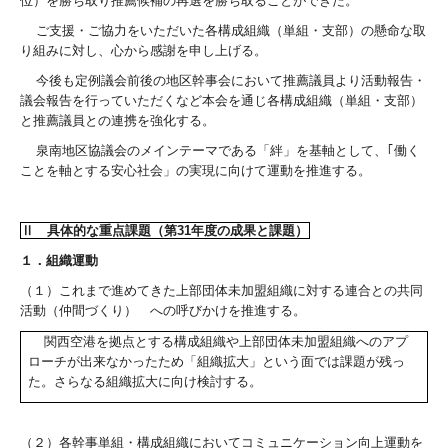
位）を勝ち取り推薦候補の再選を勝ち取ることができた。
ご支援・ご協力をいただいた各構成組織（単組・支部）の懸命な取
り組みに対し、心から感謝を申し上げる。
今後も定例議会前後の地区幹事会において推薦議員より活動報告・
議会報告を行っていただくなど本会を通じ各構成組織（単組・支部）
と推薦議員との連携を強化する。
泉南地区協議会のメインテーマである「絆」を基軸として、｢働く
ことを軸とする安心社会」の実現に向けて運動を推進する。
Ⅱ 具体的な重点課題（第
31
年度の成果と課題）
１．組織運動
（１）これまで進めてきた上部団体未加盟組織に対する連合との共同
活動（仲間づくり） への呼びかけを推進する。
関西空港を拠点とする構成組織や上部団体未加盟組織へのアプ
ローチが出来なかったため「組織拡大」という面では課題が残っ
た。さらなる組織拡大に向け検討する。
（２）各幹事単組・構成組織においてコミュニケーション向上運動を