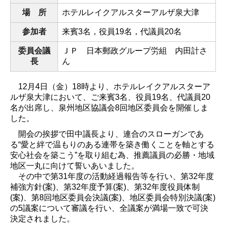
場 所
ホテルレイクアルスターアルザ泉大津
参加者
来賓3名，役員19名，代議員20名
委員会議
ＪＰ 日本郵政グループ労組 内田計さ
長
ん
12
月
4
日（金）
18
時より、ホテルレイクアルスターア
ルザ泉大津において、ご来賓
3
名、役員
19
名、代議員
20
名が出席し、泉州地区協議会
8
回地区委員会を開催しま
した。
開会の挨拶で田中議長より、連合のスローガンであ
る“愛と絆で温もりのある連帯を築き働くことを軸とする
安心社会を築こう”を取り組む為、推薦議員の必勝・地域
地区一丸に向けて誓いあいました。
その中で第
31
年度の活動経過報告等を行い、第
32
年度
補強方針
(
案
)
、第
32
年度予算
(
案
)
、第
32
年度役員体制
(
案
)
、第
8
回地区委員会決議
(
案
)
、地区委員会特別決議
(
案
)
の
5
議案について審議を行い、全議案が満場一致で可決
決定されました。