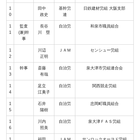
1
田中
基幹労
日鉄建材労組 大阪支部
0
政史
連
1
監査
長谷
自治労
和泉市職員組合
1
(兼)幹
川 塁
事
1
川辺
ＪＡＭ
センシュー労組
2
正明
1
幹事
斎藤
自治労
泉大津市労組連合会
3
有哉
1
足立
自治労
関西競走労組
4
江美子
1
石井
自治労
忠岡町職員組合
5
陽樹
1
川内
自治労
泉大津ＦＡＳ労組
6
照美
1
福田
ＪＡＭ
サンロックオーヨド労組