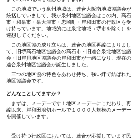
役員コラム
この地域でいう泉州地域は、連合大阪南地域協議会が
役員用ページ
統括していまして、我が泉州
地区協議会はこの内、高石
市・和泉市・泉大津市・忠岡町・岸和田市の行政区を受
役員専用ページ
け持っています。地域的には泉北地域（堺市を除く）を
連想してください。
会議室予約状況
この地区協の成り立ちは、連合の地区再編によりまし
て、旧堺高石地区協議会の高石市・旧連合泉北地区協議
機関会議報告（37・38年度）
会・旧岸貝地区協議会の岸和田市が一緒になり、現在の
連合泉州地区協議会が誕生しました。
街頭行動報告（37・38年度）
三つの地区協の特色をあわせ持ち、強い絆で結ばれた
地区協議会です。
どんなことしてますか？
まずは、メーデーです！地区メーデーにこだわり、再
編以来、岸和田浪切ホールで１０００人規模のメーデー
を開催しています。
受け持つ行政区においては、連合が応援しています民