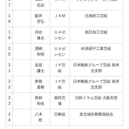
7
忠志
1
阪井
ＪＡＭ
北海鉄工労組
8
芳弘
1
河合
ＵＡゼ
朝日加工労組
9
健太
ンセン
2
濱崎
ＵＡゼ
松浪硝子工業労組
0
和明
ンセン
2
左近
ＪＰ労
日本郵政グループ労組 泉州
1
謙士
組
北支部
2
井筒
ＪＰ労
日本郵政グループ労組 泉州
2
直樹
組
北支部
2
西林
基幹労
日鉄ドラム労組 大阪支部
3
和也
連
2
八木
日教組
泉北地区教職員組合
4
稔