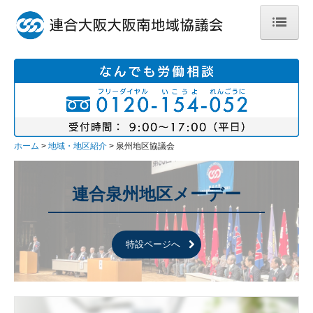
ホーム
地域・地区紹介
大阪南地域協議会
堺地区協議会
ホーム
地域・地区紹介
泉州地区協議会
泉州地区協議会
連合泉州地区メーデー
泉南地区協議会
社会貢献活動のご紹介
特設ページへ
加盟組合のご紹介
あ行