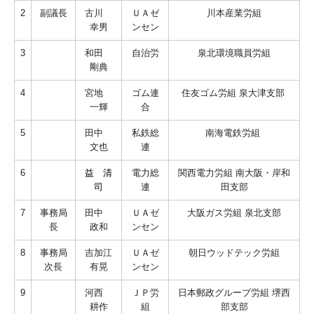
2
副議長
古川
ＵＡゼ
川本産業労組
幸男
ンセン
3
和田
自治労
泉北環境職員労組
剛典
4
宮地
ゴム連
住友ゴム労組 泉大津支部
一輝
合
5
田中
私鉄総
南海電鉄労組
文也
連
6
益 清
電力総
関西電力労組 南大阪・岸和
司
連
田支部
7
事務局
田中
ＵＡゼ
大阪ガス労組 泉北支部
長
政和
ンセン
8
事務局
吉加江
ＵＡゼ
朝日ウッドテック労組
次長
有晃
ンセン
9
河西
ＪＰ労
日本郵政グループ労組 堺西
耕作
組
部支部