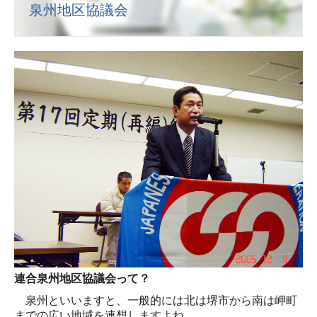
か行
泉州地区協議会
さ行
た‐な行
は‐わ行
バックナンバー
活動報告
連合活動報告
労福協活動報告
政策要請
政策要請回答
連合泉州地区協議会って？
政策・政治フォーラム会員紹介
泉州といいますと、一般的には北は堺市から南は岬町
までの広い地域を連想しますよね。