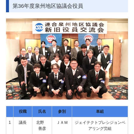
第36年度泉州地区協議会役員
役職
氏名
参別
単組
1
議長
北野
ＪＡＭ
ジェイテクトプレシジョンベ
善彦
アリング労組