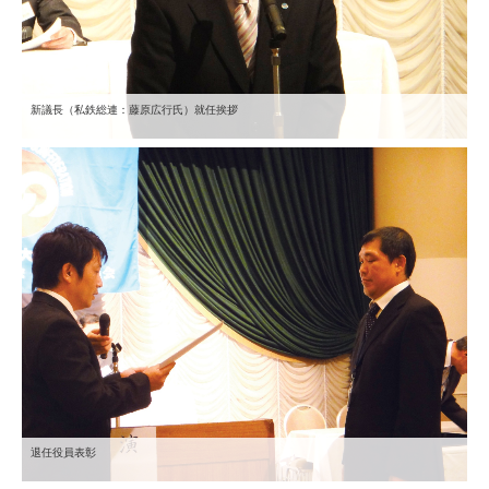
新議長（私鉄総連：藤原広行氏）就任挨拶
退任役員表彰