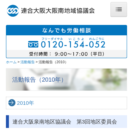
ホーム
地域・地区紹介
大阪南地域協議会
堺地区協議会
ホーム
活動報告
活動報告（2010）
泉州地区協議会
活動報告（2010年）
泉南地区協議会
社会貢献活動のご紹介
2010年
加盟組合のご紹介
連合大阪泉南地区協議会 第3回地区委員会
あ行