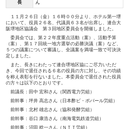
長
ん
１１月２６日（金）１６時００分より、ホテル第一堺
において、役員２６名、代議員６３名が出席し、連合大
阪堺地区協議会 第３回地区委員会を開催しました。
委員会では、第２２年度重点活動（案）、活動予算
（案）、第１７回統一地方選挙の必勝決議（案）など、
５つの議案について審議し、全議案を満場一致で可決決
定しました。
また、長きにわたって連合堺地区協にご尽力いただ
き、今回で退任される６名の役員の方に対し、その功績
を称え表彰を行ないました。本委員会で退任された役員
の方々は以下のとおりです。
前議長：田中 宏和さん（関西電力労組）
前幹事：坪井 高志さん（日本酢ビ・ポバール労組）
前幹事：北村 雄志さん（協和発酵労組）
前幹事：谷口 康浩さん（南海電気鉄道労組）
前幹事：沼田 稔一さん（ＮＴＴ労組）