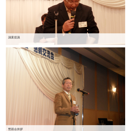
議案提議
懇親会挨拶