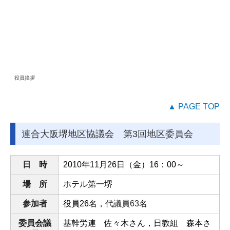
役員挨拶
▲ PAGE TOP
連合大阪堺地区協議会 第3回地区委員会
日 時
2010
年
11
月26日（金）
16
：
00
～
場 所
ホテル第一堺
参加者
役員
26
名，
代議員63
名
委員会議
基幹労連 佐々木さん，日教組 森本さ