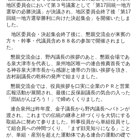
地区委員会において第３号議案として「第
17
回統一地方
選挙の必勝決議」が決議され、地区委員会終了後「第
17
回統一地方選挙勝利に向けた決起集会」を開催いたしま
した。
地区委員会・決起集会終了後に、懇親交流会が来賓の
方々・幹事・代議員含め８８名の参加で開催されまし
た。
懇親交流会は、野内議長の挨拶のあと、懇親会場であ
る泉大津市を代表し、泉州地区唯一の連合推薦首長であ
る神谷泉大津市長から感謝と連帯の力強い挨拶を頂き、
吉村副議長の乾杯の発声で始まりました。
懇親交流会では、役員挨拶を口実に企業のＰＲと営業
広報活動が展開され、最後に反保副議長の気合の入った
「団結がんばろう！」で締めくくりました。
連合泉州は昨年度、金子議長から野内議長へバトンが
渡され、これまでの伝統の継承と絆づくりを大切にする
取組みに努めて参りました。幹事役員から単組役員そし
て組合員への仲間づくり、「まず顔見知りになる」こと
が、単組・産別を超えた運動体である連合の運動の礎で