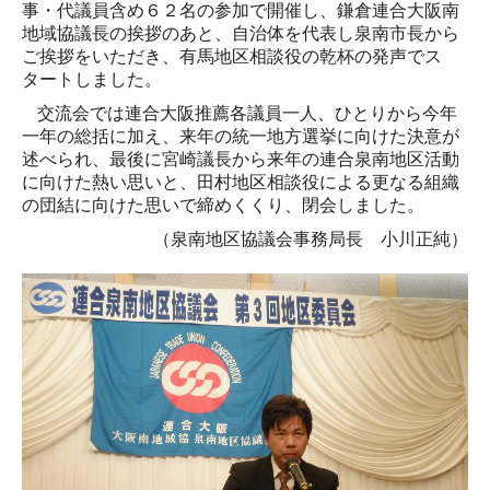
役員コラム
事・代議員含め６２名の参加で開催し、鎌倉連合大阪南
地域協議長の挨拶のあと、自治体を代表し泉南市長から
役員用ページ
ご挨拶をいただき、有馬地区相談役の乾杯の発声でス
タートしました。
役員専用ページ
交流会では連合大阪推薦各議員一人、ひとりから今年
一年の総括に加え、来年の統一地方選挙に向けた決意が
会議室予約状況
述べられ、最後に宮崎議長から来年の連合泉南地区活動
に向けた熱い思いと、田村地区相談役による更なる組織
機関会議報告（37・38年度）
の団結に向けた思いで締めくくり、閉会しました。
街頭行動報告（37・38年度）
（泉南地区協議会事務局長 小川正純）