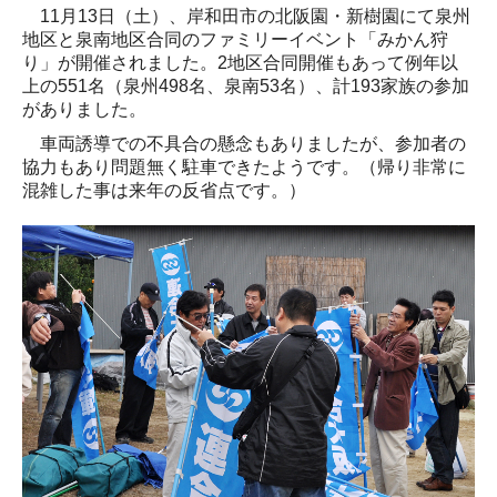
11
月
13
日（土）、岸和田市の北阪園・新樹園にて泉州
地区と泉南地区合同のファミリーイベント「みかん狩
り」が開催されました。
2
地区合同開催もあって例年以
上の
551
名（泉州
498
名、泉南
53
名）、計
193
家族の参加
がありました。
車両誘導での不具合の懸念もありましたが、参加者の
協力もあり問題無く駐車できたようです。（帰り非常に
混雑した事は来年の反省点です。）