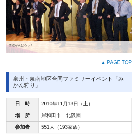
団結がんばろう！
▲ PAGE TOP
泉州・泉南地区合同ファミリーイベント「み
かん狩り」
日 時
2010
年11月
13
日（土）
場 所
岸和田市 北阪園
参加者
551人（193家族）