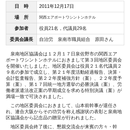
か行
日 時
2011
年12月17日
さ行
場 所
関西エアポートワシントンホテル
た‐な行
参加者
役員
21
名，代議員2
9
名
は‐わ行
委員会議長
自治労 泉南市職員組合 原田さん
バックナンバー
泉南地区協議会は１２月１７日泉佐野市の関西エア
ポートワシントンホテルにおきまして第３回地区委員会
活動報告
を開催いたしました。地区委員会は役員２１名代議員２
９名の参加で成立し、第２１年度活動経過報告、決算・
連合活動報告
会計監査報告、第２２年度補強方針（案）、２２年度予
算（案）、第１７回統一地方選挙の必勝決議（案）、労
労福協活動報告
働者派遣法改正案の早期成立を求める特別決議（案）が
政策要請
満場一致で可決されました。
この地区委員会におきまして、山本前幹事が退任さ
政策要請回答
れ、連合大阪からその功労を称え感謝状の表彰と泉南地
区協議会から記念品の贈呈が行われました。
政策・政治フォーラム会員紹介
地区委員会終了後に、懇親交流会が来賓の方々・幹