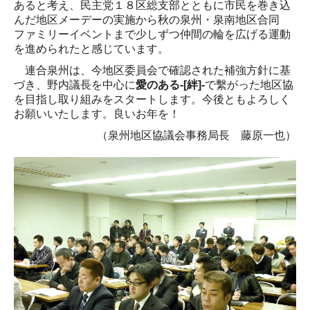
あると考え、民主党１８区総支部とともに市民を巻き込
んだ地区メーデーの実施から秋の泉州・泉南地区合同
ファミリーイベントまで少しずつ仲間の輪を広げる運動
を進められたと感じています。
連合泉州は、今地区委員会で確認された補強方針に基
づき、野内議長を中心に
愛のある‐
[
絆
]-
で繫がった地区協
を目指し取り組みをスタートします。今後ともよろしく
お願いいたします。良いお年を！
（泉州地区協議会事務局長 藤原一也）