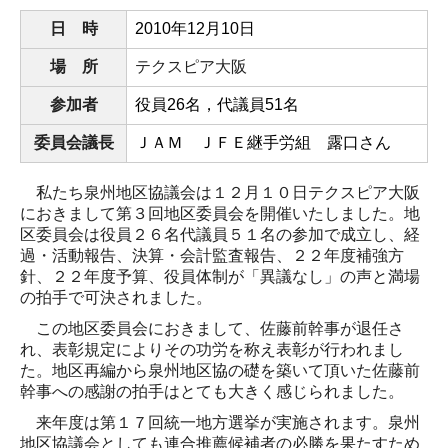
日 時
2010
年12月10日
場 所
テクスピア大阪
参加者
役員26名，代議員51名
委員会議長
ＪＡＭ ＪＦＥ継手労組 露口さん
私たち泉州地区協議会は１２月１０日テクスピア大阪
におきまして第３回地区委員会を開催いたしました。地
区委員会は役員２６名代議員５１名の参加で成立し、経
過・活動報告、決算・会計監査報告、２２年度補強方
針、２２年度予算、役員体制が「異議なし」の声と満場
の拍手で可決されました。
この地区委員会におきまして、佐藤前幹事が退任さ
れ、表彰規定によりその功労を称え表彰が行われまし
た。地区再編から泉州地区協の礎を築いて頂いた佐藤前
幹事への感謝の拍手はとても大きく感じられました。
来年度は第１７回統一地方選挙が実施されます。泉州
地区協議会としても連合推薦候補者の必勝を果たすため