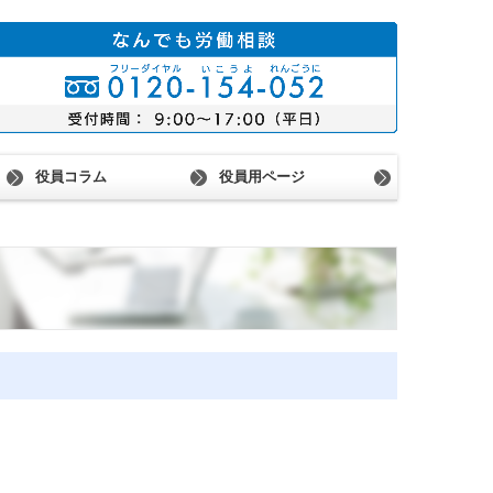
役員コラム
役員用ページ
ム会員紹介
役員専用ページ
会議室予約状況
機関会議報告（37・38年度）
街頭行動報告（37・38年度）