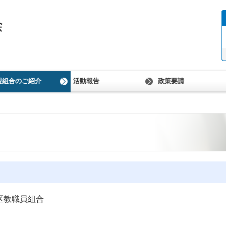
盟組合のご紹介
活動報告
政策要請
あ行
か行
さ行
た‐な行
は‐わ行
バックナンバー
連合活動報告
労福協活動報告
政策要請回答
政策・政治フォーラ
区教職員組合