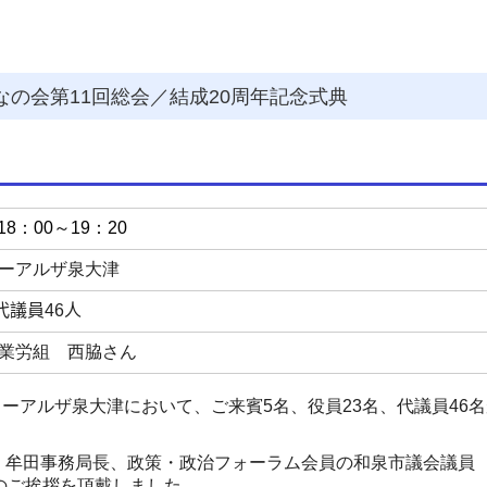
なの会第11回総会／結成20周年記念式典
8：00～19：20
ーアルザ泉大津
代議員46人
業労組 西脇さん
ターアルザ泉大津において、ご来賓
5
名、役員
23
名、代議員
46
名
、牟田事務局長、政策・政治フォーラム会員の和泉市議会議員
のご挨拶を頂戴しました。