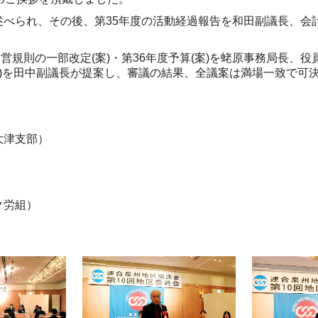
述べられ、その後、第
35
年度の活動経過報告を和田副議長、会
営規則の一部改定(案)・
第
3
6
年度予算
(
案
)
を蛯原事務局長、役
)
を田中副議長が提案し、審議の結果、全議案は満場一致で可
津支部）
ク労組）
）