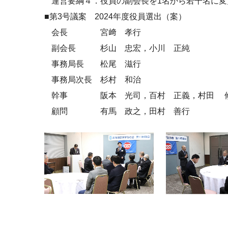
運営要綱４．役員の副会長を
1
名から若干名に変
■第
3
号議案
2024
年度役員選出（案）
会長 宮﨑 孝行
副会長 杉山 忠宏，小川 正純
事務局長 松尾 滋行
事務局次長 杉村 和治
幹事 阪本 光司，百村 正義，村田 
顧問 有馬 政之，田村 善行