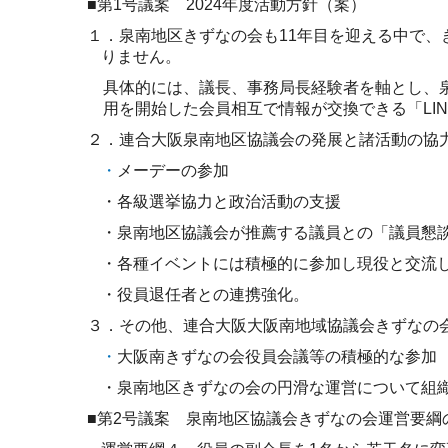
■第
1
号議案
2024
年度活動方針（案）
１．泉南地区きずなの会も
11
年目を迎える中で、
りません。
具体的には、議長、事務局長経験者を軸とし、
用を開始した会員相互で情報が交換できる「
LI
２．連合大阪泉南地区協議会の発展と諸活動の協
・
メーデーの参加
・各級選挙協力と政治活動の支援
・泉南地区協議会が推薦する議員との「議員懇
・各種イベントには積極的に参加し現役と交流
・役員退任者との連携強化。
３．その他、連合大阪大阪南地域協議会きずなの
・
大阪南きずなの会役員会議等の積極的な参加
・泉南地区きずなの会の円滑な運営について組
■第
2
号議案 泉南地区協議会きずなの会運営要綱