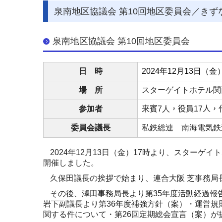
泉南地区協議会 第10回地区委員会／きず
泉南地区協議会 第10回地区委員会
日 時
2024
年12月13日（金）
場 所
スターゲイトホテル関
参加者
来賓7
人
，役員17人
，
委員会議長
私鉄総連 南海電気鉄
2024
年
12
月
13
日（金）
17
時より、スターゲイト
開催しました。
久保田議長の挨拶で始まり、連合大阪 芝事務局
その後、澤田事務局長より第
35
年度活動経過報
岩下副議長より第
36
年度補強方針（案）・運営規
関する件について・第
26
回定期総会宣言（案）が