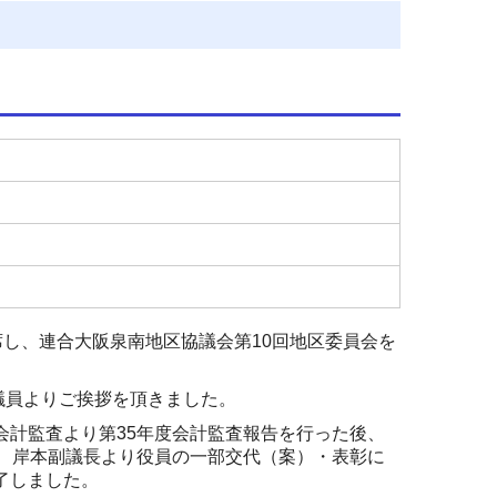
席し、連合大阪泉南地区協議会第
10
回地区委員会を
議員よりご挨拶を頂きました。
会計監査より第
35
年度会計監査報告を行った後、
、岸本副議長より役員の一部交代（案）・表彰に
了しました。