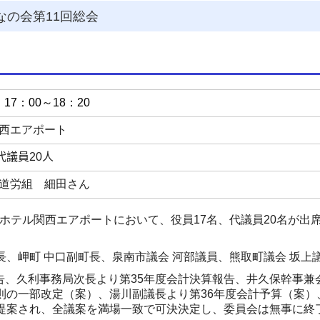
なの会第11回総会
17：00～18：20
西エアポート
代議員20人
道労組 細田さん
ホテル関西エアポートにおいて、役員
17
名、代議員
20
名が出
長、岬町 中口副町長、泉南市議会 河部議員、熊取町議会 坂上
告、久利事務局次長より第
35
年度会計決算報告、井久保幹事兼
則の一部改定（案）、湯川副議長より第
36
年度会計予算（案）
提案され、全議案を満場一致で可決決定し、委員会は無事に終