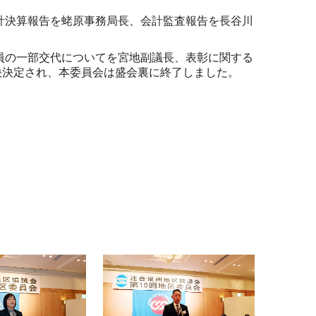
計決算報告を蛯原事務局長、会計監査報告を長谷川
員の一部交代についてを宮地副議長、表彰に関する
決決定され、本委員会は盛会裏に終了しました。