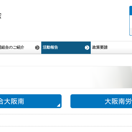
盟組合のご紹介
活動報告
政策要請
あ行
か行
さ行
た‐な行
は‐わ行
バックナンバー
連合活動報告
労福協活動報告
政策要請回答
政策・政治フォーラ