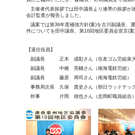
主催者代表挨拶では田中議長より連帯の挨拶が
会計監査が報告しました。
議案では第
36
年度補強方針
(
案
)
を古川副
議長、
運
件についてを田中議長、第
10
回地区委員会宣言
(
案
【退任役員】
副議長 正木 成彰さん（住友ゴム労組泉大
副議長 中橋 亮輔さん（南海電鉄労組）
副議長 藤原 周司さん（南海電鉄労組）
事務局次長 久保 貴史さん（朝日ウッドテッ
幹事 片岡 雄也さん（忠岡町職員組合