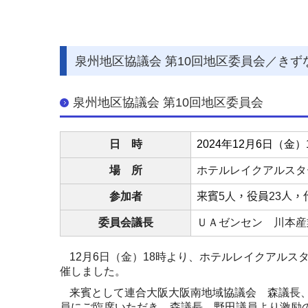
泉州地区協議会 第10回地区委員会／きず
泉州地区協議会 第10回地区委員会
日 時
2024
年12月6日（金）1
場 所
ホテルレイクアルスタ
参加者
来賓5
人
，役員23人
，
委員会議長
ＵＡゼンセン 川本産
12
月
6
日（金）
18
時より、ホテルレイクアルス
催しました。
来賓として連合大阪大阪南地域協議会 森議長
員にご臨席いただき、森議長、野田議員より激励