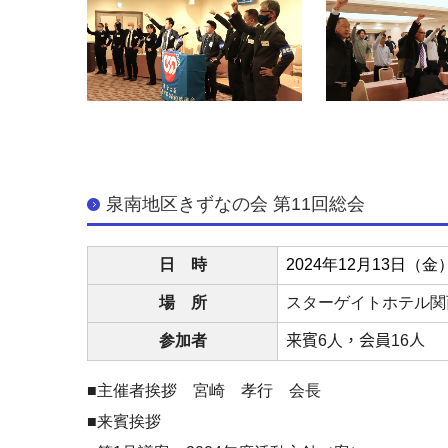
泉南地区きずなの会 第11回総会
日 時
2024
年12月13日（金）
場 所
スターゲイトホテル関
参加者
来賓6
人
，会員16
人
■主催者挨拶 宮崎 孝行 会長
■来賓挨拶