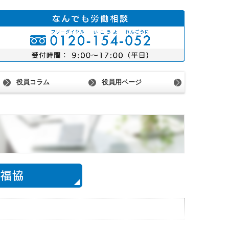
役員コラム
役員用ページ
ム会員紹介
役員専用ページ
会議室予約状況
機関会議報告（37・38年度）
街頭行動報告（37・38年度）